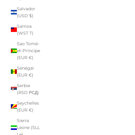
Salvador
(USD $)
Samoa
(WST T)
Sao Tomé-
et-Principe
(EUR €)
Sénégal
(EUR €)
Serbie
(RSD РСД)
Seychelles
(EUR €)
Sierra
Leone (SLL
Le)