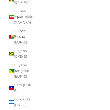
(GNF Fr)
Guinée
équatoriale
(XAF CFA)
Guinée-
Bissau
(EUR €)
Guyana
(GYD $)
Guyane
française
(EUR €)
Haïti (EUR
€)
Honduras
(HNL L)