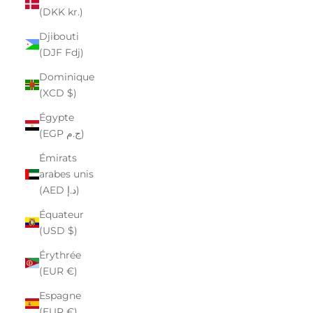
(DKK kr.)
Djibouti
(DJF Fdj)
Dominique
(XCD $)
Égypte
(EGP ج.م)
Émirats
arabes unis
(AED د.إ)
Équateur
(USD $)
Érythrée
(EUR €)
Espagne
(EUR €)