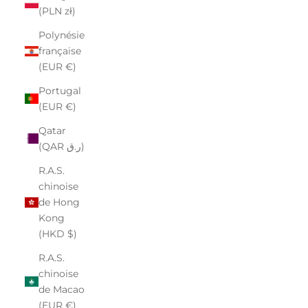
(PLN zł)
Polynésie
française
(EUR €)
Portugal
(EUR €)
Qatar
(QAR ر.ق)
R.A.S.
chinoise
de Hong
Kong
(HKD $)
R.A.S.
chinoise
de Macao
(EUR €)