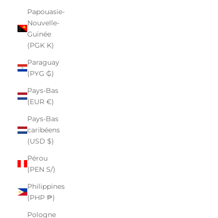
Papouasie-
Nouvelle-
Guinée
(PGK K)
Paraguay
(PYG ₲)
Pays-Bas
(EUR €)
Pays-Bas
caribéens
(USD $)
Pérou
(PEN S/)
Philippines
(PHP ₱)
Pologne