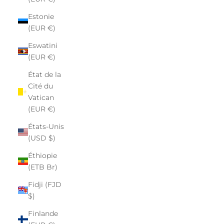
Estonie
(EUR €)
Eswatini
(EUR €)
État de la
Cité du
Vatican
(EUR €)
États-Unis
(USD $)
Éthiopie
(ETB Br)
Fidji (FJD
$)
Finlande