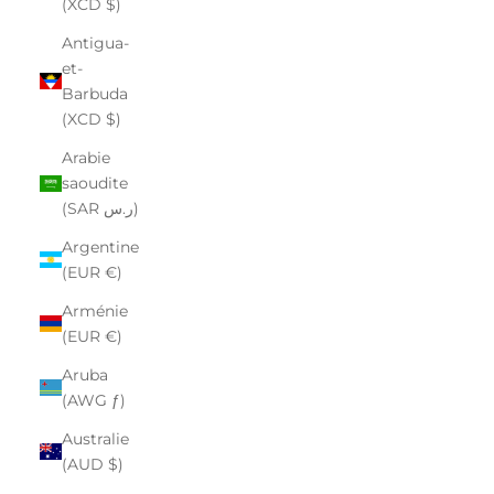
(XCD $)
Antigua-
et-
Barbuda
(XCD $)
Arabie
saoudite
(SAR ر.س)
Argentine
(EUR €)
Arménie
(EUR €)
Aruba
(AWG ƒ)
Australie
(AUD $)