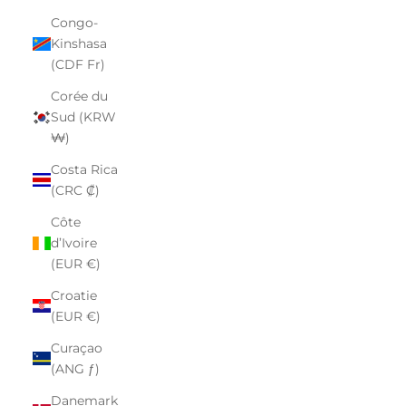
Congo-
Kinshasa
(CDF Fr)
Corée du
Sud (KRW
₩)
Costa Rica
(CRC ₡)
Côte
d’Ivoire
(EUR €)
Croatie
(EUR €)
Curaçao
(ANG ƒ)
Danemark