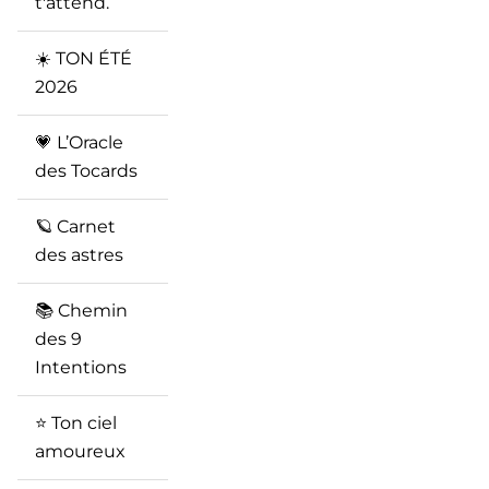
t'attend.
☀️ TON ÉTÉ
2026
💗 L’Oracle
des Tocards
🪐 Carnet
des astres
📚 Chemin
des 9
Intentions
⭐️ Ton ciel
amoureux