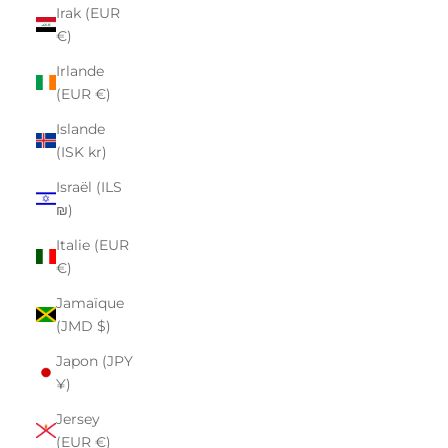
Irak (EUR
€)
Irlande
(EUR €)
Islande
(ISK kr)
Israël (ILS
₪)
Italie (EUR
€)
Jamaïque
(JMD $)
Japon (JPY
¥)
Jersey
(EUR €)