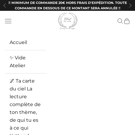
Passer au contenu
‼️ MINIMUM DE COMMANDE 20€ HORS FRAIS D'EXPÉDITION. TOUTE
Précédent
Su
COMMANDE EN DESSOUS DE CE MONTANT SERA ANNULÉE ‼️
Ritueldelune
Menu
Recherc
Panie
Accueil
✨ Vide
Atelier
🌌 Ta carte
du ciel La
lecture
complète de
ton thème,
de qui tu es
à ce qui