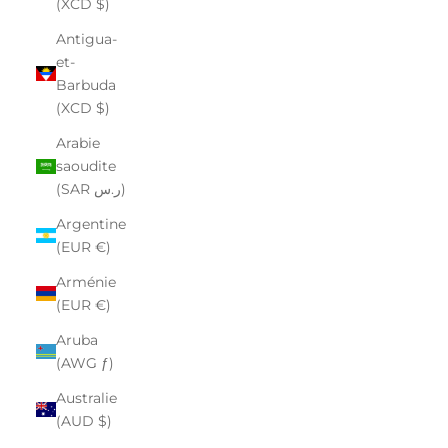
(XCD $)
Antigua-
et-
Barbuda
(XCD $)
Arabie
saoudite
(SAR ر.س)
Argentine
(EUR €)
Arménie
(EUR €)
Aruba
(AWG ƒ)
Australie
(AUD $)