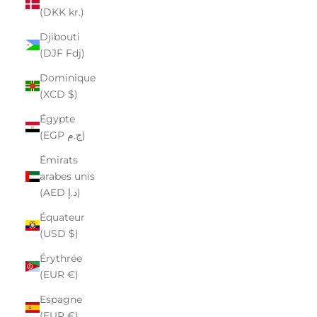
(DKK kr.)
Djibouti
(DJF Fdj)
Dominique
(XCD $)
Égypte
(EGP ج.م)
Émirats
arabes unis
(AED د.إ)
Équateur
(USD $)
Érythrée
(EUR €)
Espagne
(EUR €)