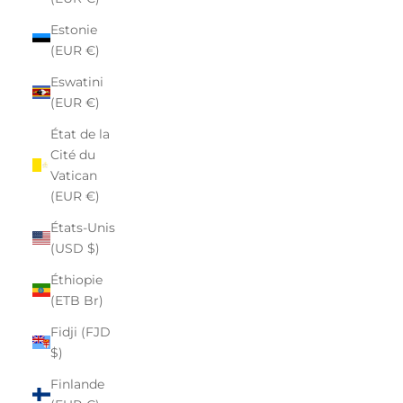
Estonie
(EUR €)
Eswatini
(EUR €)
État de la
Cité du
Vatican
(EUR €)
États-Unis
(USD $)
Éthiopie
(ETB Br)
Fidji (FJD
$)
Finlande