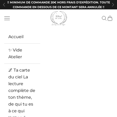
Passer au contenu
‼️ MINIMUM DE COMMANDE 20€ HORS FRAIS D'EXPÉDITION. TOUTE
Précédent
Su
COMMANDE EN DESSOUS DE CE MONTANT SERA ANNULÉE ‼️
Ritueldelune
Menu
Recherc
Panie
Accueil
✨ Vide
Atelier
🌌 Ta carte
du ciel La
lecture
complète de
ton thème,
de qui tu es
à ce qui