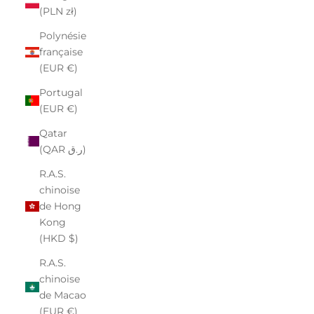
(PLN zł)
Polynésie
française
(EUR €)
Portugal
(EUR €)
Qatar
(QAR ر.ق)
R.A.S.
chinoise
de Hong
Kong
(HKD $)
R.A.S.
chinoise
de Macao
(EUR €)