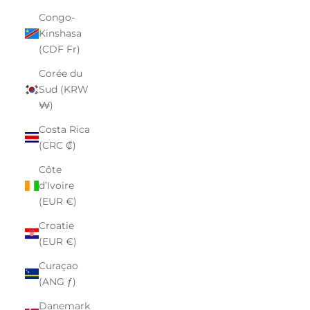
Congo-
Kinshasa
(CDF Fr)
Corée du
Sud (KRW
₩)
Costa Rica
(CRC ₡)
Côte
d’Ivoire
(EUR €)
Croatie
(EUR €)
Curaçao
(ANG ƒ)
Danemark