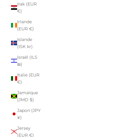
Irak (EUR
€)
Irlande
(EUR €)
Islande
(ISK kr)
Israël (ILS
₪)
Italie (EUR
€)
Jamaïque
(JMD $)
Japon (JPY
¥)
Jersey
(EUR €)