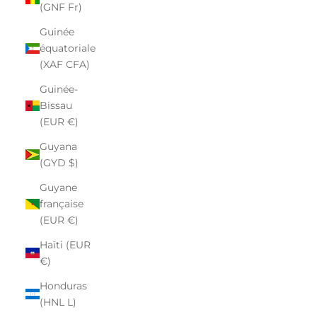
(GNF Fr)
Guinée
équatoriale
(XAF CFA)
Guinée-
Bissau
(EUR €)
Guyana
(GYD $)
Guyane
française
(EUR €)
Haïti (EUR
€)
Honduras
(HNL L)