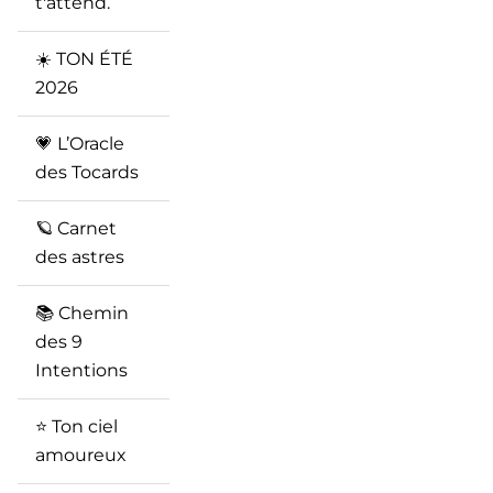
t'attend.
☀️ TON ÉTÉ
2026
💗 L’Oracle
des Tocards
🪐 Carnet
des astres
📚 Chemin
des 9
Intentions
⭐️ Ton ciel
amoureux