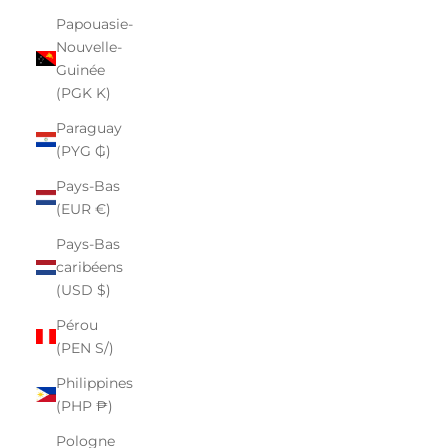
Papouasie-
Nouvelle-
Guinée
(PGK K)
Paraguay
(PYG ₲)
Pays-Bas
(EUR €)
Pays-Bas
caribéens
(USD $)
Pérou
(PEN S/)
Philippines
(PHP ₱)
Pologne