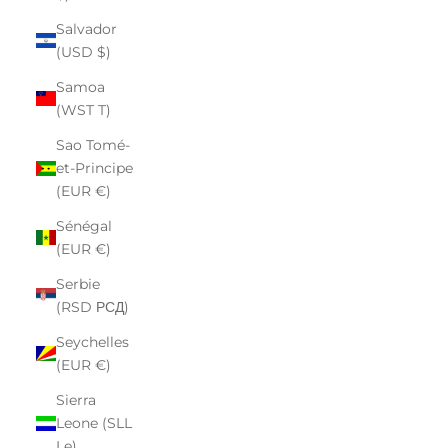
Salvador
(USD $)
Samoa
(WST T)
Sao Tomé-
et-Principe
(EUR €)
Sénégal
(EUR €)
Serbie
(RSD РСД)
Seychelles
(EUR €)
Sierra
Leone (SLL
Le)