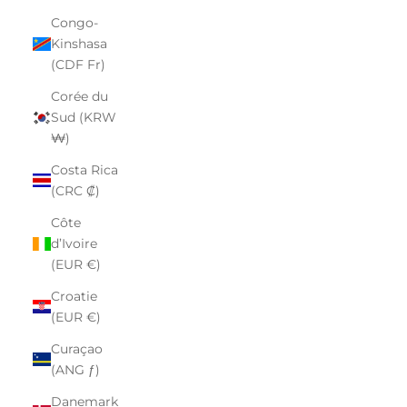
Congo-
Kinshasa
(CDF Fr)
Corée du
Sud (KRW
₩)
Costa Rica
(CRC ₡)
Côte
d’Ivoire
(EUR €)
Croatie
(EUR €)
Curaçao
(ANG ƒ)
Danemark