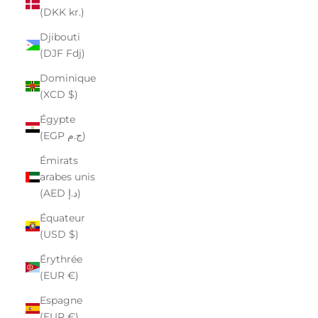
(DKK kr.)
Djibouti
(DJF Fdj)
Dominique
(XCD $)
Égypte
(EGP ج.م)
Émirats
arabes unis
(AED د.إ)
Équateur
(USD $)
Érythrée
(EUR €)
Espagne
(EUR €)