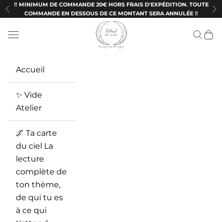
Passer au contenu
‼️ MINIMUM DE COMMANDE 20€ HORS FRAIS D'EXPÉDITION. TOUTE
Précédent
Su
COMMANDE EN DESSOUS DE CE MONTANT SERA ANNULÉE ‼️
Ritueldelune
Menu
Recherc
Panie
Accueil
✨ Vide
Atelier
🌌 Ta carte
du ciel La
lecture
complète de
ton thème,
de qui tu es
à ce qui