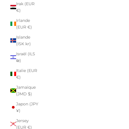
Irak (EUR
€)
Irlande
(EUR €)
Islande
(ISK kr)
Israël (ILS
₪)
Italie (EUR
€)
Jamaïque
(JMD $)
Japon (JPY
¥)
Jersey
(EUR €)