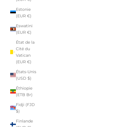
Estonie
(EUR €)
Eswatini
(EUR €)
État de la
Cité du
Vatican
(EUR €)
États-Unis
(USD $)
Éthiopie
(ETB Br)
Fidji (FJD
$)
Finlande