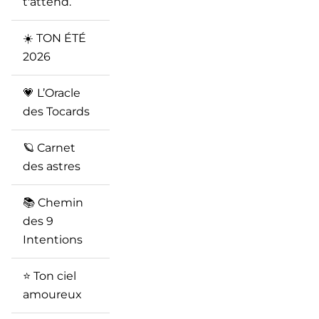
t'attend.
☀️ TON ÉTÉ
2026
💗 L’Oracle
des Tocards
🪐 Carnet
des astres
📚 Chemin
des 9
Intentions
⭐️ Ton ciel
amoureux