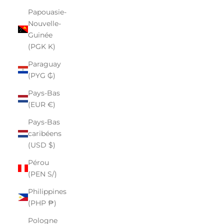
Papouasie-
Nouvelle-
Guinée
(PGK K)
Paraguay
(PYG ₲)
Pays-Bas
(EUR €)
Pays-Bas
caribéens
(USD $)
Pérou
(PEN S/)
Philippines
(PHP ₱)
Pologne