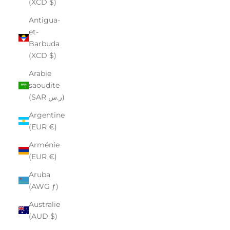
(XCD $)
Antigua-
et-
Barbuda
(XCD $)
Arabie
saoudite
(SAR ر.س)
Argentine
(EUR €)
Arménie
(EUR €)
Aruba
(AWG ƒ)
Australie
(AUD $)