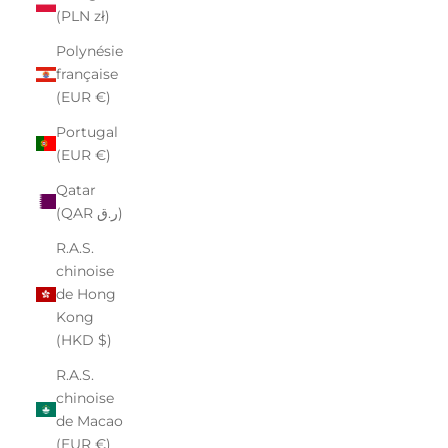
(PLN zł)
Polynésie
française
(EUR €)
Portugal
(EUR €)
Qatar
(QAR ر.ق)
R.A.S.
chinoise
de Hong
Kong
(HKD $)
R.A.S.
chinoise
de Macao
(EUR €)