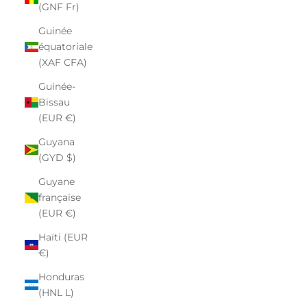
(GNF Fr)
Guinée
équatoriale
(XAF CFA)
Guinée-
Bissau
(EUR €)
Guyana
(GYD $)
Guyane
française
(EUR €)
Haïti (EUR
€)
Honduras
(HNL L)