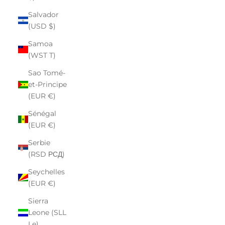
Salvador
(USD $)
Samoa
(WST T)
Sao Tomé-
et-Principe
(EUR €)
Sénégal
(EUR €)
Serbie
(RSD РСД)
Seychelles
(EUR €)
Sierra
Leone (SLL
Le)