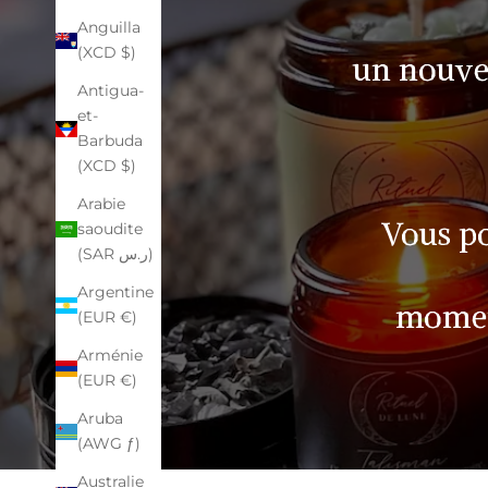
Anguilla
(XCD $)
un nouve
Antigua-
et-
Barbuda
(XCD $)
Arabie
Vous po
saoudite
(SAR ر.س)
Argentine
momen
(EUR €)
Arménie
(EUR €)
Aruba
(AWG ƒ)
Australie