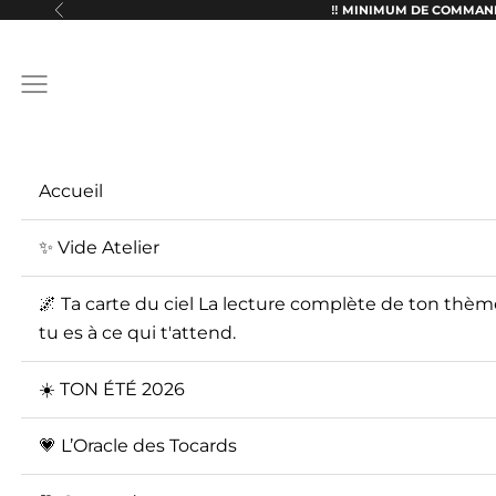
Passer au contenu
‼️ MINIMUM DE COMMAND
Précédent
Menu
Accueil
✨ Vide Atelier
🌌 Ta carte du ciel La lecture complète de ton thèm
tu es à ce qui t'attend.
☀️ TON ÉTÉ 2026
💗 L’Oracle des Tocards