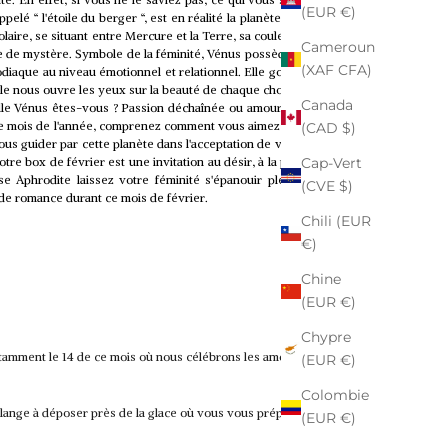
(EUR €)
 appelé “ l'étoile du berger “, est en réalité la planète Vénus. Elle
aire, se situant entre Mercure et la Terre, sa couleur dorée et
Cameroun
ne de mystère. Symbole de la féminité, Vénus possède une forte
(XAF CFA)
odiaque au niveau émotionnel et relationnel. Elle gouverne nos
lle nous ouvre les yeux sur la beauté de chaque chose qui nous
Canada
le Vénus êtes-vous ? Passion déchaînée ou amour tranquille ?
e mois de l'année, comprenez comment vous aimez pour mieux
(CAD $)
s guider par cette planète dans l'acceptation de vos désirs et
Cap-Vert
tre box de février est une invitation au désir, à la passion et à
se Aphrodite laissez votre féminité s'épanouir pleinement et
(CVE $)
 de romance durant ce mois de février.
Chili (EUR
€)
Chine
(EUR €)
Chypre
notamment le 14 de ce mois où nous célébrons les amoureux
(EUR €)
Colombie
lange à déposer près de la glace où vous vous préparez le
(EUR €)