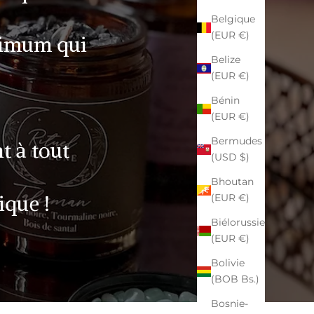
Belgique
(EUR €)
nimum qui
Belize
(EUR €)
Bénin
(EUR €)
Bermudes
t à tout
(USD $)
Bhoutan
ique !
(EUR €)
Biélorussie
(EUR €)
Bolivie
(BOB Bs.)
Bosnie-