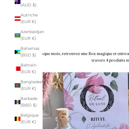
(AUD $)
Autriche
(EUR €)
Azerbaïdjan
(EUR €)
Bahamas
Chaque mois, retrouvez une Box magique et enivran
(BSD $)
travers 4 produits 
Bahreïn
(EUR €)
Bangladesh
(EUR €)
Barbade
(BBD $)
Belgique
(EUR €)