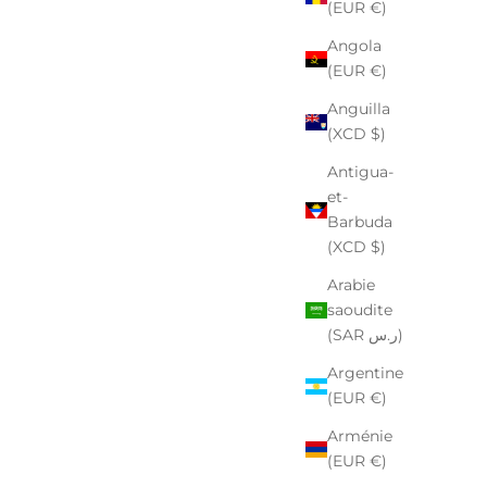
(EUR €)
Angola
(EUR €)
Anguilla
(XCD $)
Antigua-
et-
Barbuda
(XCD $)
Arabie
saoudite
(SAR ر.س)
Argentine
(EUR €)
Arménie
(EUR €)