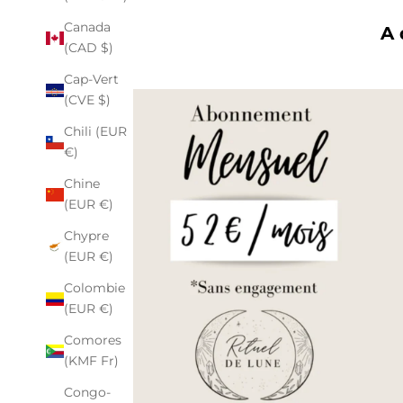
Canada
A 
(CAD $)
Cap-Vert
(CVE $)
Chili (EUR
€)
Chine
(EUR €)
Chypre
(EUR €)
Colombie
(EUR €)
Comores
(KMF Fr)
Congo-