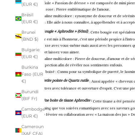
Cette fiole « Passion de déesse » est composée de mini pierr
(EUR €)
Quartz rose : Pierre emblématique de l'amour.
Brésil
Tourmaline multicolore : synonyme de douceur et de sérénité,
(EUR €)
Pyrite : Elle aide à nous connaître, à appréhender et à accept
Bougie « Aphrodite » (60ml)
Brunei
: Cette bougie est spécialem
(BND $)
l'amour est mis à l'honneur, c'est une période propice à l'int
tendresse avec vous-même mais aussi avec les personnes q
Bulgarie
aimez et laissez vous aimer.
(EUR €)
Tourmaline multicolore : Pierre de douceur, d'amour et de sé
l'introspection afin de révéler nos sentiments enfouis.
Burkina
Jasmin boisé : Connu pour sa symbolique de pureté, le Jasmin 
Faso (EUR
Petite pointe de Quartz rutile
€)
: Aussi appelée « cheveux de
aux autres avec tolérance et ouverture d'esprit.
C'est une pi
Burundi
(BIF Fr)
Une boite de tisane Aphrodite
:
Cette tisane a été pensée
cocooning que vos soirées romantiques avec ses saveurs g
Cambodge
box de février en collaboration avec « La maison des jus » De
(EUR €)
Cameroun
(XAF CFA)