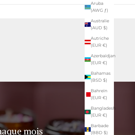
Aruba
(AWG ƒ)
Australie
(AUD $)
Autriche
(EUR €)
Azerbaïdjan
(EUR €)
Bahamas
(BSD $)
Bahreïn
(EUR €)
Bangladesh
(EUR €)
Barbade
chaque mois
(BBD $)