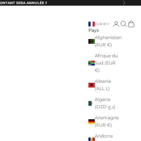
ONTANT SERA ANNULÉE ‼️
Suivant
Connexion
Recherch
Panie
EUR €
Pays
Afghanistan
(EUR €)
Afrique du
Sud (EUR
€)
Albanie
(ALL L)
Algérie
(DZD د.ج)
Allemagne
(EUR €)
Andorre