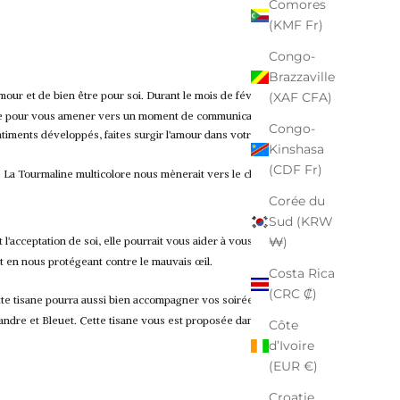
Comores
(KMF Fr)
Congo-
Brazzaville
mour et de bien être pour soi.
Durant le mois de février,
(XAF CFA)
ale pour vous amener vers un moment de communication et de
Congo-
timents développés, faites surgir l'amour dans votre vie,
Kinshasa
(CDF Fr)
.
La Tourmaline multicolore nous mènerait vers le chemin de
Corée du
Sud (KRW
t l'acceptation de soi, elle pourrait vous aider à vous ouvrir
₩)
ut en nous protégeant contre le mauvais œil.
Costa Rica
(CRC ₡)
tte tisane pourra aussi bien accompagner vos soirées
iandre et Bleuet.
Cette tisane vous est proposée dans notre
Côte
d’Ivoire
(EUR €)
Croatie