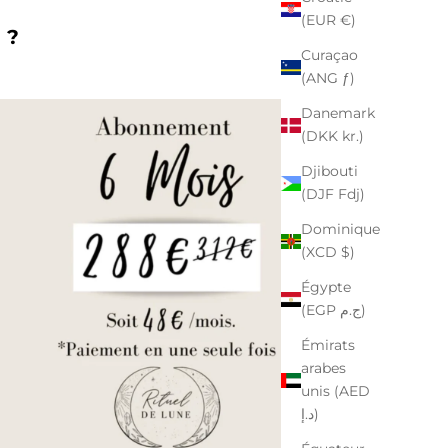
(EUR €)
e ?
Curaçao
(ANG ƒ)
Danemark
(DKK kr.)
Djibouti
(DJF Fdj)
Dominique
(XCD $)
Égypte
(EGP ج.م)
Émirats
arabes
unis (AED
د.إ)