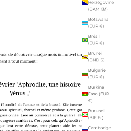
Herzégovine
(BAM КМ)
Botswana
(EUR €)
Brésil
(EUR €)
Brunei
opose de découvrir chaque mois un nouvel univers à
(BND $)
ment à tout moment !
Bulgarie
(EUR €)
vrier "Aphrodite, une histoire avec
Burkina
Vénus..."
Faso (EUR
€)
fécondité, de l'amour et de la beauté. Elle incarne l'amour pur
'amour spirituel, charnel et même profane. Cette grande déesse
Burundi
assionnée. Liée au commerce et à la guerre, elle était aussi
(BIF Fr)
oyageurs maritimes. C'est pour cela qu' Aphrodite est associée
que l'est cette déesse, cette planète aide les navigateurs à
Cambodge
té. En effet, si vous ne le saviez pas, ce qui vous semble être