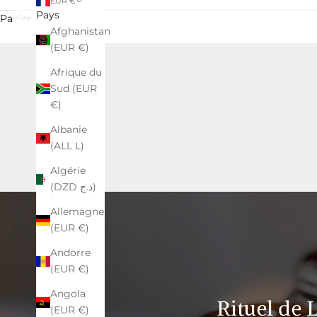
EUR €
Pays
Panier
Afghanistan
(EUR €)
Afrique du
Sud (EUR
€)
Albanie
(ALL L)
Algérie
(DZD د.ج)
Allemagne
(EUR €)
Andorre
(EUR €)
Angola
Rituel de 
(EUR €)