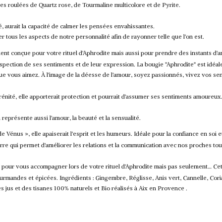
es roulées de Quartz rose, de Tourmaline multicolore et de Pyrite.
 aurait la capacité de calmer les pensées envahissantes.
er tous les aspects de notre personnalité afin de rayonner telle que l'on est.
ent conçue pour votre rituel d'Aphrodite mais aussi pour prendre des instants d'a
rospection de ses sentiments et de leur expression.
La bougie "Aphrodite" est idé
ue vous aimez.
À l'image de la déesse de l'amour, soyez passionnés, vivez vos sen
rénité, elle apporterait protection et pourrait d'assumer ses sentiments amoureux
représente aussi l'amour, la beauté et la sensualité.
 Vénus », elle apaiserait l'esprit et les humeurs.
Idéale pour la confiance en soi e
erre qui permet d'améliorer les relations et la communication avec nos proches to
 pour vous accompagner lors de votre rituel d'Aphrodite mais pas seulement… Ce
ourmandes et épicées.
Ingrédients : Gingembre, Réglisse, Anis vert, Cannelle, Cor
s jus et des tisanes 100% naturels et Bio réalisés à Aix en Provence .