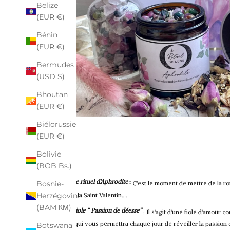
Belize
(EUR €)
Bénin
(EUR €)
Bermudes
(USD $)
Bhoutan
(EUR €)
Biélorussie
(EUR €)
Bolivie
(BOB Bs.)
Le rituel d'Aphrodite
:
C'est le moment de mettre de la ro
Bosnie-
durant la Saint Valentin….
Herzégovine
(BAM КМ)
Fiole “ Passion de déesse”
: Il s'agit d'une fiole d'amour
matin qui vous permettra chaque jour de réveiller la passion 
Botswana