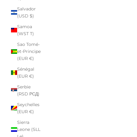
Salvador
(USD $)
Samoa
(WST T)
Sao Tomé-
et-Principe
(EUR €)
Sénégal
(EUR €)
Serbie
(RSD РСД)
Seychelles
(EUR €)
Sierra
Leone (SLL
Le)