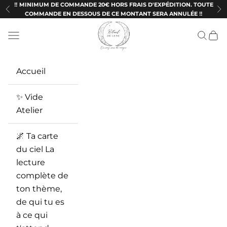
Passer au contenu
‼️ MINIMUM DE COMMANDE 20€ HORS FRAIS D'EXPÉDITION. TOUTE
Précédent
Su
COMMANDE EN DESSOUS DE CE MONTANT SERA ANNULÉE ‼️
Ritueldelune
Menu
Recherc
Panie
Accueil
✨ Vide
Atelier
🌌 Ta carte
du ciel La
lecture
complète de
ton thème,
de qui tu es
à ce qui