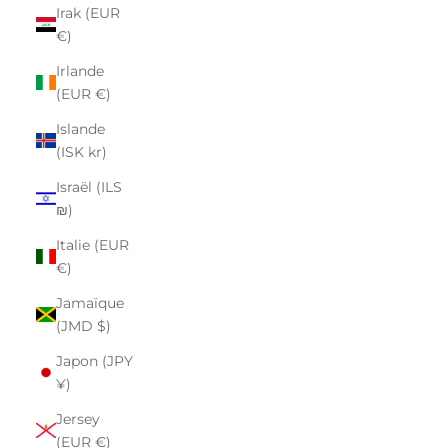
Irak (EUR
€)
Irlande
(EUR €)
Islande
(ISK kr)
Israël (ILS
₪)
Italie (EUR
€)
Jamaïque
(JMD $)
Japon (JPY
¥)
Jersey
(EUR €)