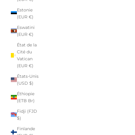
Estonie
(EUR €)
Eswatini
(EUR €)
État de la
Cité du
Vatican
(EUR €)
États-Unis
(USD $)
Éthiopie
(ETB Br)
Fidji (FJD
$)
Finlande