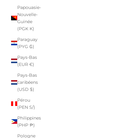
Papouasie-
Nouvelle-
Guinée
(PGK K)
Paraguay
(PYG ₲)
Pays-Bas
(EUR €)
Pays-Bas
caribéens
(USD $)
Pérou
(PEN S/)
Philippines
(PHP ₱)
Pologne