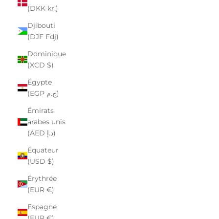
(DKK kr.)
Djibouti
(DJF Fdj)
Dominique
(XCD $)
Égypte
(EGP ج.م)
Émirats
arabes unis
(AED د.إ)
Équateur
(USD $)
Érythrée
(EUR €)
Espagne
(EUR €)