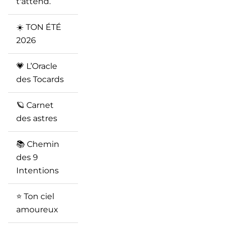
t'attend.
☀️ TON ÉTÉ
2026
💗 L’Oracle
des Tocards
🪐 Carnet
des astres
📚 Chemin
des 9
Intentions
⭐️ Ton ciel
amoureux