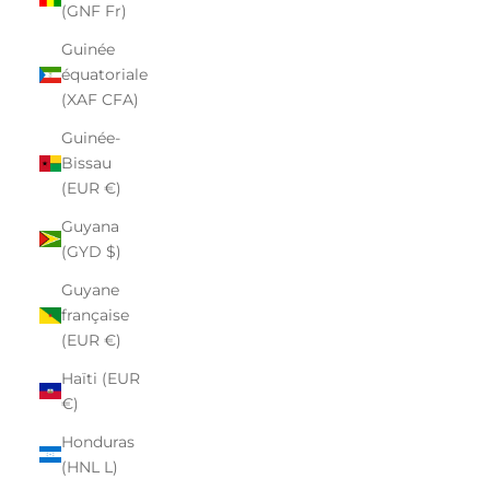
(GNF Fr)
Guinée
équatoriale
(XAF CFA)
Guinée-
Bissau
(EUR €)
Guyana
(GYD $)
Guyane
française
(EUR €)
Haïti (EUR
€)
Honduras
(HNL L)