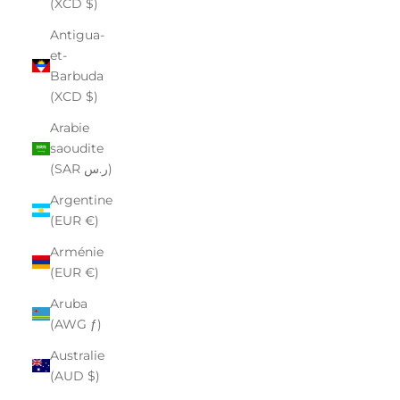
(XCD $)
Antigua-
et-
Barbuda
(XCD $)
Arabie
saoudite
(SAR ر.س)
Argentine
(EUR €)
Arménie
(EUR €)
Aruba
(AWG ƒ)
Australie
(AUD $)