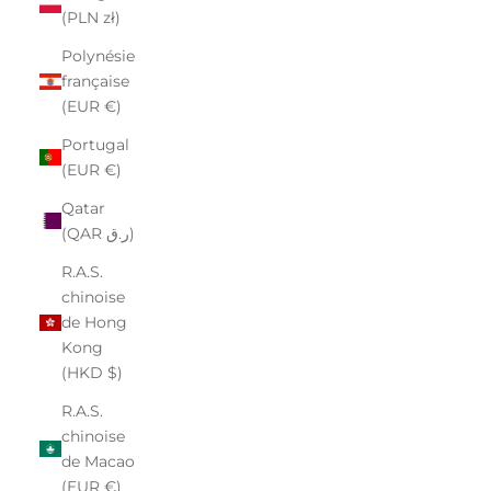
(PLN zł)
Polynésie
française
(EUR €)
Portugal
(EUR €)
Qatar
(QAR ر.ق)
R.A.S.
chinoise
de Hong
Kong
(HKD $)
R.A.S.
chinoise
de Macao
(EUR €)