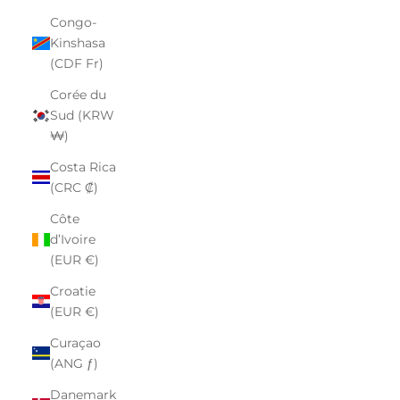
Congo-
Kinshasa
(CDF Fr)
Corée du
Sud (KRW
₩)
Costa Rica
(CRC ₡)
Côte
d’Ivoire
(EUR €)
Croatie
(EUR €)
Curaçao
(ANG ƒ)
Danemark