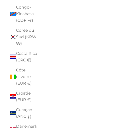
Congo-
Kinshasa
(CDF Fr)
Corée du
Sud (KRW
₩)
Costa Rica
(CRC ₡)
Côte
d’Ivoire
(EUR €)
Croatie
(EUR €)
Curaçao
(ANG ƒ)
Danemark