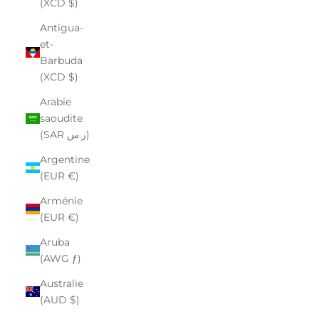
(XCD $)
Antigua-
et-
Barbuda
(XCD $)
Arabie
saoudite
(SAR ر.س)
Argentine
(EUR €)
Arménie
(EUR €)
Aruba
(AWG ƒ)
Australie
(AUD $)