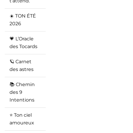
t'attend.
☀️ TON ÉTÉ
2026
💗 L’Oracle
des Tocards
🪐 Carnet
des astres
📚 Chemin
des 9
Intentions
⭐️ Ton ciel
amoureux