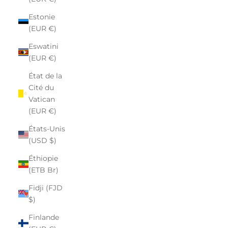
Estonie
(EUR €)
Eswatini
(EUR €)
État de la
Cité du
Vatican
(EUR €)
États-Unis
(USD $)
Éthiopie
(ETB Br)
Fidji (FJD
$)
Finlande