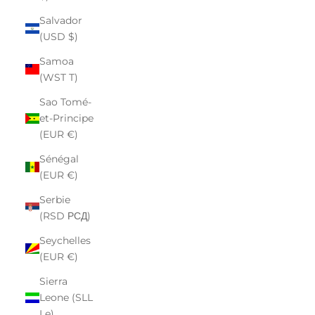
Salvador
(USD $)
Samoa
(WST T)
Sao Tomé-
et-Principe
(EUR €)
Sénégal
(EUR €)
Serbie
(RSD РСД)
Seychelles
(EUR €)
Sierra
Leone (SLL
Le)