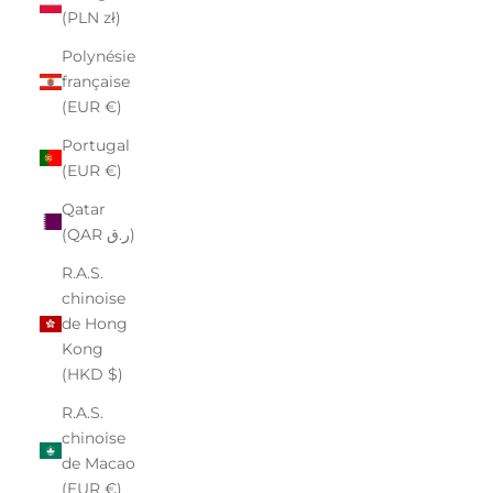
(PLN zł)
Polynésie
française
(EUR €)
Portugal
(EUR €)
Qatar
(QAR ر.ق)
R.A.S.
chinoise
de Hong
Kong
(HKD $)
R.A.S.
chinoise
de Macao
(EUR €)