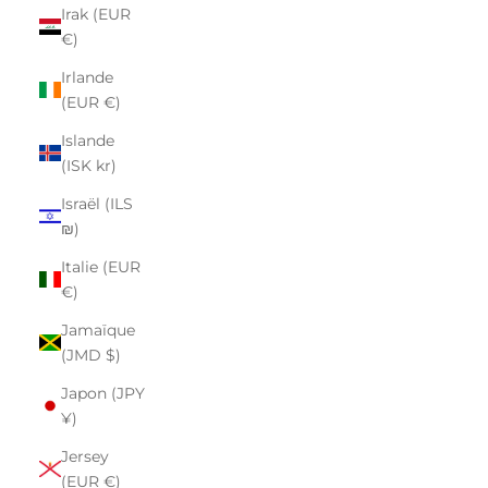
Irak (EUR
€)
Irlande
(EUR €)
Islande
(ISK kr)
Israël (ILS
₪)
Italie (EUR
€)
Jamaïque
(JMD $)
Japon (JPY
¥)
Jersey
(EUR €)