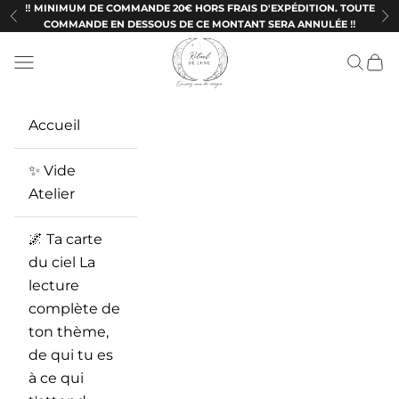
Passer au contenu
‼️ MINIMUM DE COMMANDE 20€ HORS FRAIS D'EXPÉDITION. TOUTE
Précédent
Su
COMMANDE EN DESSOUS DE CE MONTANT SERA ANNULÉE ‼️
Ritueldelune
Menu
Recherc
Panie
Accueil
✨ Vide
Atelier
🌌 Ta carte
du ciel La
lecture
complète de
ton thème,
de qui tu es
à ce qui