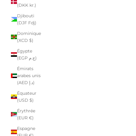
(DKK kr.)
Djibouti
(DJF Fdj)
Dominique
(XCD $)
Égypte
(EGP ج.م)
Émirats
arabes unis
(AED د.إ)
Équateur
(USD $)
Érythrée
(EUR €)
Espagne
(EUR €)