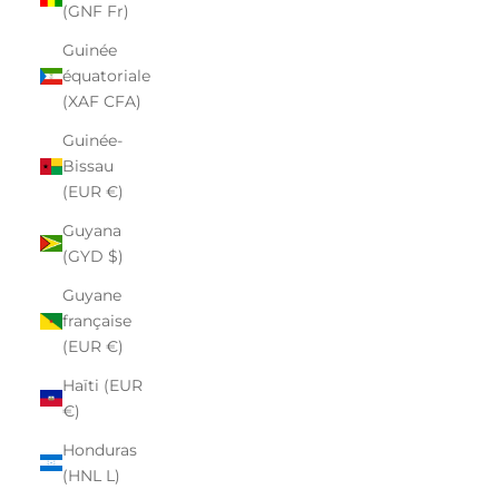
(GNF Fr)
Guinée
équatoriale
(XAF CFA)
Guinée-
Bissau
(EUR €)
Guyana
(GYD $)
Guyane
française
(EUR €)
Haïti (EUR
€)
Honduras
(HNL L)