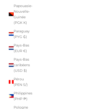
Papouasie-
Nouvelle-
Guinée
(PGK K)
Paraguay
(PYG ₲)
Pays-Bas
(EUR €)
Pays-Bas
caribéens
(USD $)
Pérou
(PEN S/)
Philippines
(PHP ₱)
Pologne