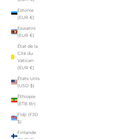
Estonie
(EUR €)
Eswatini
(EUR €)
État de la
Cité du
Vatican
(EUR €)
États-Unis
(USD $)
Éthiopie
(ETB Br)
Fidji (FJD
$)
Finlande