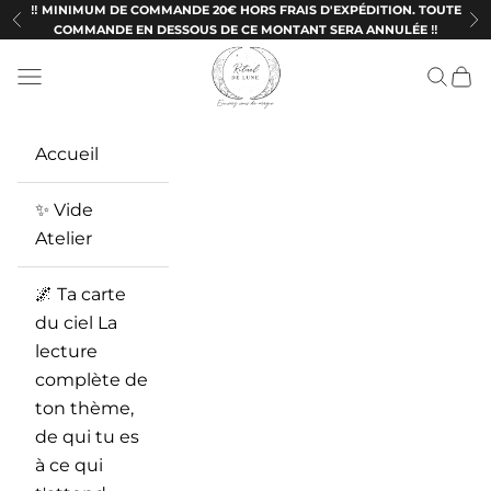
Passer au contenu
‼️ MINIMUM DE COMMANDE 20€ HORS FRAIS D'EXPÉDITION. TOUTE
Précédent
Su
COMMANDE EN DESSOUS DE CE MONTANT SERA ANNULÉE ‼️
Ritueldelune
Menu
Recherc
Panie
Accueil
✨ Vide
Atelier
🌌 Ta carte
du ciel La
lecture
complète de
ton thème,
de qui tu es
à ce qui