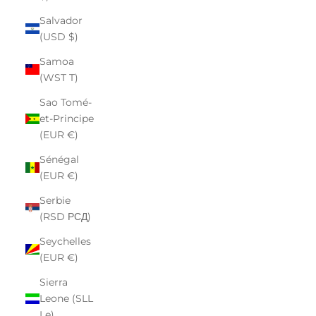
Salvador
(USD $)
Samoa
(WST T)
Sao Tomé-
et-Principe
(EUR €)
Sénégal
(EUR €)
Serbie
(RSD РСД)
Seychelles
(EUR €)
Sierra
Leone (SLL
Le)