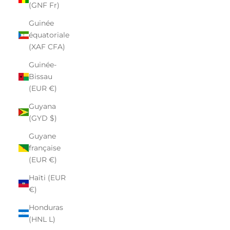
(GNF Fr)
Guinée
équatoriale
(XAF CFA)
Guinée-
Bissau
(EUR €)
Guyana
(GYD $)
Guyane
française
(EUR €)
Haïti (EUR
€)
Honduras
(HNL L)