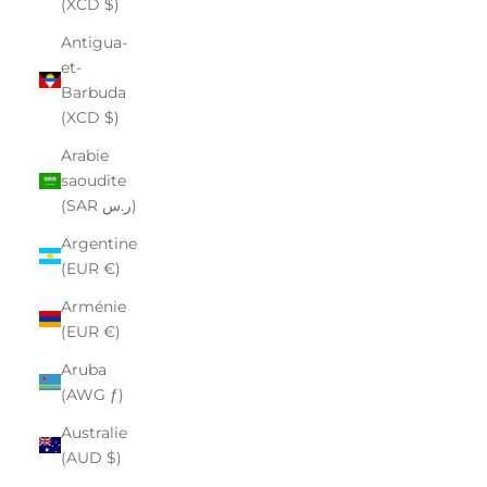
(XCD $)
Antigua-
et-
Barbuda
(XCD $)
Arabie
saoudite
(SAR ر.س)
Argentine
(EUR €)
Arménie
(EUR €)
Aruba
(AWG ƒ)
Australie
(AUD $)