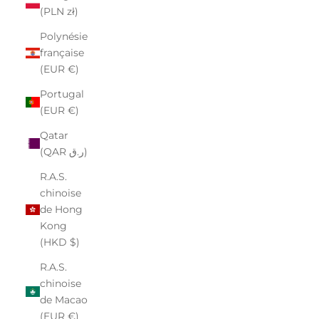
(PLN zł)
Polynésie
française
(EUR €)
Portugal
(EUR €)
Qatar
(QAR ر.ق)
R.A.S.
chinoise
de Hong
Kong
(HKD $)
R.A.S.
chinoise
de Macao
(EUR €)