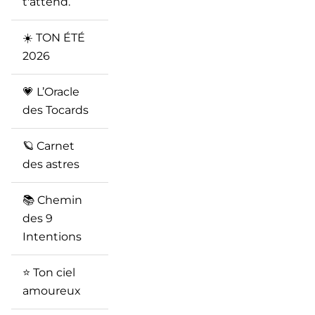
t'attend.
☀️ TON ÉTÉ
2026
💗 L’Oracle
des Tocards
🪐 Carnet
des astres
📚 Chemin
des 9
Intentions
⭐️ Ton ciel
amoureux