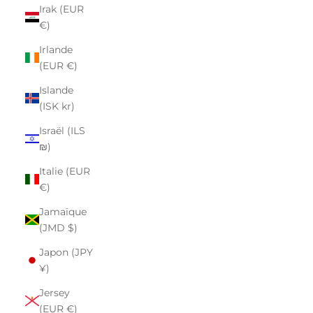
Irak (EUR
€)
Irlande
(EUR €)
Islande
(ISK kr)
Israël (ILS
₪)
Italie (EUR
€)
Jamaïque
(JMD $)
Japon (JPY
¥)
Jersey
(EUR €)