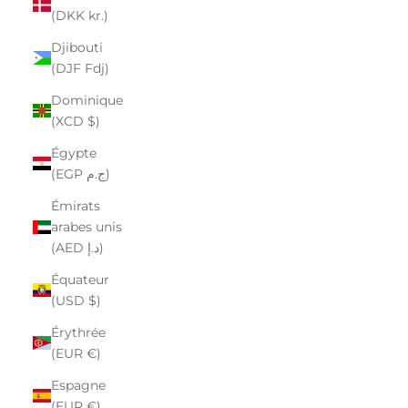
(DKK kr.)
Djibouti
(DJF Fdj)
Dominique
(XCD $)
Égypte
(EGP ج.م)
Émirats
arabes unis
(AED د.إ)
Équateur
(USD $)
Érythrée
(EUR €)
Espagne
(EUR €)