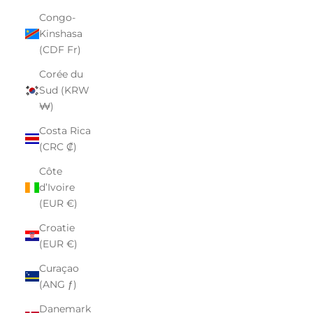
Congo-
Kinshasa
(CDF Fr)
Corée du
Sud (KRW
₩)
Costa Rica
(CRC ₡)
Côte
d’Ivoire
(EUR €)
Croatie
(EUR €)
Curaçao
(ANG ƒ)
Danemark