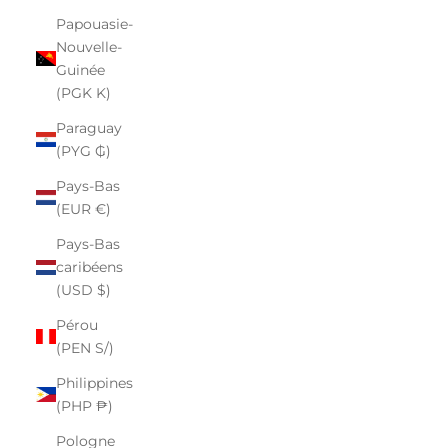
Papouasie-
Nouvelle-
Guinée
(PGK K)
Paraguay
(PYG ₲)
Pays-Bas
(EUR €)
Pays-Bas
caribéens
(USD $)
Pérou
(PEN S/)
Philippines
(PHP ₱)
Pologne