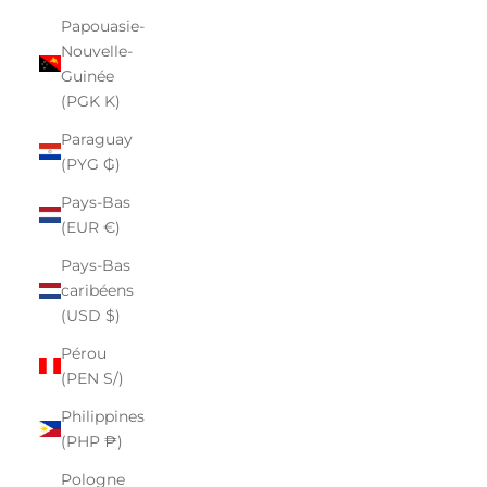
Papouasie-
Nouvelle-
Guinée
(PGK K)
Paraguay
(PYG ₲)
Pays-Bas
(EUR €)
Pays-Bas
caribéens
(USD $)
Pérou
(PEN S/)
Philippines
(PHP ₱)
Pologne