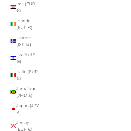
Irak (EUR
€)
Irlande
(EUR €)
Islande
(ISK kr)
Israël (ILS
₪)
Italie (EUR
€)
Jamaïque
(JMD $)
Japon (JPY
¥)
Jersey
(EUR €)