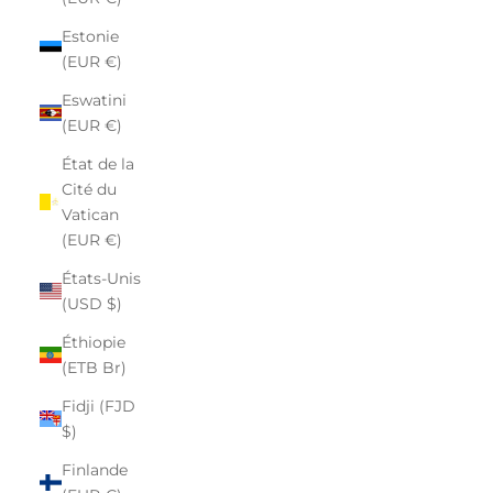
Estonie
(EUR €)
Eswatini
(EUR €)
État de la
Cité du
Vatican
(EUR €)
États-Unis
(USD $)
Éthiopie
(ETB Br)
Fidji (FJD
$)
Finlande