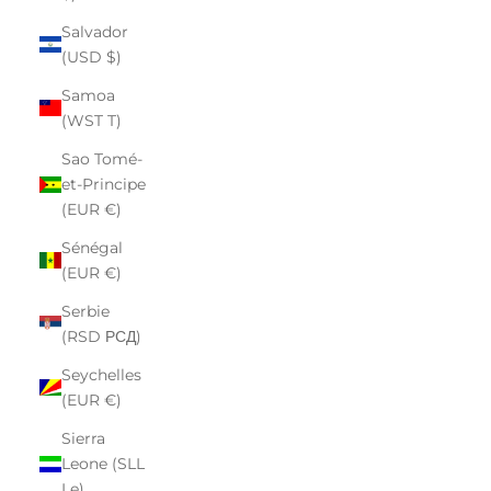
Salvador
(USD $)
Samoa
(WST T)
Sao Tomé-
et-Principe
(EUR €)
Sénégal
(EUR €)
Serbie
(RSD РСД)
Seychelles
(EUR €)
Sierra
Leone (SLL
Le)