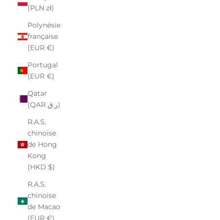
(PLN zł)
Polynésie
française
(EUR €)
Portugal
(EUR €)
Qatar
(QAR ر.ق)
R.A.S.
chinoise
de Hong
Kong
(HKD $)
R.A.S.
chinoise
de Macao
(EUR €)