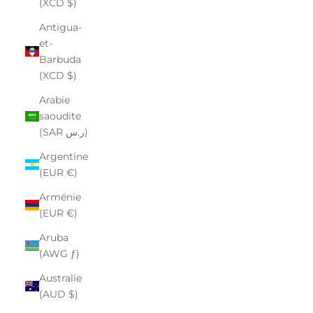
(XCD $)
Antigua-
et-
Barbuda
(XCD $)
Arabie
saoudite
(SAR ر.س)
Argentine
(EUR €)
Arménie
(EUR €)
Aruba
(AWG ƒ)
Australie
(AUD $)