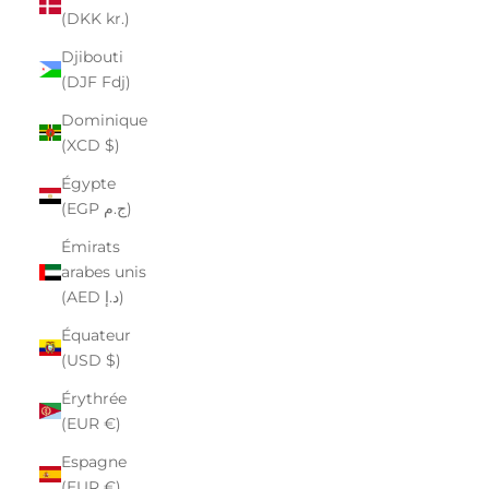
(DKK kr.)
Djibouti
(DJF Fdj)
Dominique
(XCD $)
Égypte
(EGP ج.م)
Émirats
arabes unis
(AED د.إ)
Équateur
(USD $)
Érythrée
(EUR €)
Espagne
(EUR €)