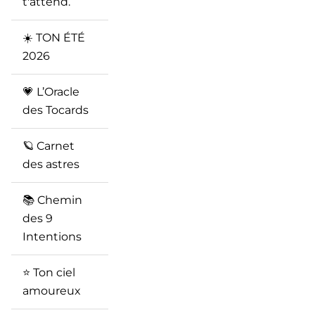
t'attend.
☀️ TON ÉTÉ
2026
💗 L’Oracle
des Tocards
🪐 Carnet
des astres
📚 Chemin
des 9
Intentions
⭐️ Ton ciel
amoureux