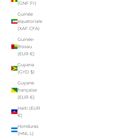
(GNF Fr)
Guinée
équatoriale
(XAF CFA)
Guinée-
Bissau
(EUR €)
Guyana
(GYD $)
Guyane
française
(EUR €)
Haïti (EUR
€)
Honduras
(HNL L)