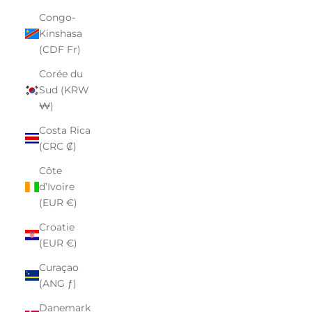
Congo-
Kinshasa
(CDF Fr)
Corée du
Sud (KRW
₩)
Costa Rica
(CRC ₡)
Côte
d’Ivoire
(EUR €)
Croatie
(EUR €)
Curaçao
(ANG ƒ)
Danemark