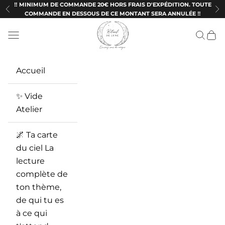
Passer au contenu
‼️ MINIMUM DE COMMANDE 20€ HORS FRAIS D'EXPÉDITION. TOUTE
Précédent
Su
COMMANDE EN DESSOUS DE CE MONTANT SERA ANNULÉE ‼️
Ritueldelune
Menu
Recherc
Panie
Accueil
✨ Vide
Atelier
🌌 Ta carte
du ciel La
lecture
complète de
ton thème,
de qui tu es
à ce qui